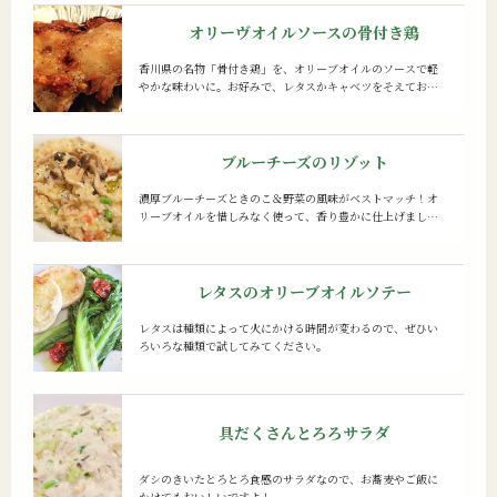
オリーヴオイルソースの骨付き鶏
香川県の名物「骨付き鶏」を、オリーブオイルのソースで軽
やかな味わいに。お好みで、レタスかキャベツをそえてお召
し上がりください。
ブルーチーズのリゾット
濃厚ブルーチーズときのこ＆野菜の風味がベストマッチ！オ
リーブオイルを惜しみなく使って、香り豊かに仕上げましょ
う。
レタスのオリーブオイルソテー
レタスは種類によって火にかける時間が変わるので、ぜひい
ろいろな種類で試してみてください。
具だくさんとろろサラダ
ダシのきいたとろとろ食感のサラダなので、お蕎麦やご飯に
かけてもおいしいですよ！