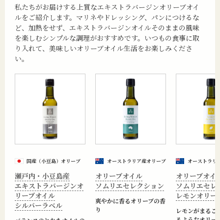
私たちがお届けする上質なエキストラバージンオリーブオイ
ルをご紹介します。マリネやドレッシング、パンにつけるな
ど、加熱をせず、エキストラバージンオイルそのままの風味
を楽しむシンプルな調理がおすすめです。いつもの食事に取
り入れて、美味しいオリーブオイル生活をお楽しみくださ
い。
国産（小豆島）オリーブ
オーストラリア産オリーブ
オーストラリ
瀬戸内・小豆島産
オリーブオイル
オリーブオイ
エキストラバージンオ
ソムリエセレクション
ソムリエセレ
リーブオイル
レモンオリー
爽やかに香るオリーブの香
シルバーラベル
り
レモンがまるご
るようなオリー