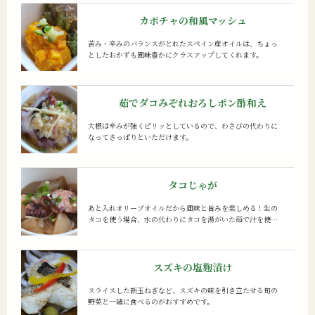
カボチャの和風マッシュ
苦み・辛みのバランスがとれたスペイン産オイルは、ちょっ
としたおかずも風味豊かにクラスアップしてくれます。
茹でダコみぞれおろしポン酢和え
大根は辛みが強くピリッとしているので、わさびの代わりに
なってさっぱりといただけます。
タコじゃが
あと入れオリーブオイルだから風味と旨みを楽しめる！生の
タコを使う場合、水の代わりにタコを湯がいた茹で汁を使う
と、よりタコの風味が強くなります。
スズキの塩麹漬け
スライスした新玉ねぎなど、スズキの味を引き立たせる旬の
野菜と一緒に食べるのがおすすめです。