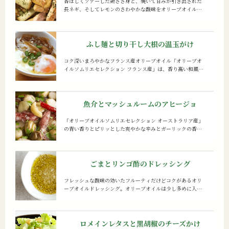
香ばしくソテーした鶏ささ身と、焼いて甘みが引き出された
長ネギ、そしてレモンのさわやかな酸味をオリーブオイルが
上品にまとめる一品。ソテーは強火にしすぎず、弱めの中火
でじっくり焼くと、焦げずにおいしく仕上がります。
ふし麺と切り干し大根の
温玉がけ
コク深いまろやかなフランス産オリーブオイル「オリーブオ
イルソムリエセレクション フランス産」は、香り高い和風の
ダシ醤油とも相性抜群。すりごまの香りもアクセントです。
ふし麺がなければそうめんでも代用できます。
魚介とマッシュルームの
アヒージョ
「オリーブオイルソムリエセレクション オーストラリア産」
の青い香りとピリッとした爽やかな辛みとガーリックの香り
が魚介とマッシュルームの旨味をぐっと引き立てます。
ごまとリンゴ酢の
ドレッシング
フレッシュな酸味の効いたフルーティだけどコクがあるオリ
ーブオイルドレッシング。オリーブオイルは少し多めに入れ
ることでよくからみ合い、りんご酢やゴマの香りとマッチし
ます。
ロメインレタスと
黒胡椒のチーズかけ