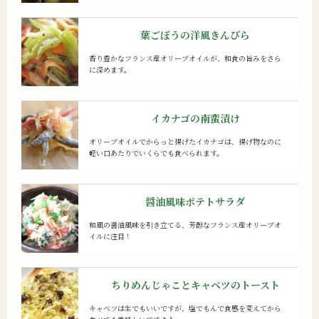
葉ごぼうの洋風きんぴら
香り豊かなフランス産オリーブオイルが、和食の旨みをさら
に深めます。
イカナゴの南蛮漬け
オリーブオイルでからっと揚げたイカナゴは、揚げ物なのに
軽い口あたりでいくらでも食べられます。
醤油風味ポテトサラダ
和風の醤油風味を引き立てる、芳醇なフランス産オリーブオ
イルに注目！
ちりめんじゃことキャベツのトースト
キャベツは生でもいいですが、塩でもんで食感を変えてから