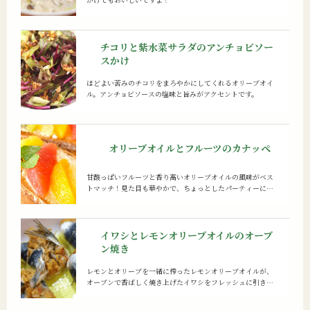
チコリと紫水菜サラダのアンチョビソー
スかけ
ほどよい苦みのチコリをまろやかにしてくれるオリーブオイ
ル。アンチョビソースの塩味と旨みがアクセントです。
オリーブオイルとフルーツのカナッペ
甘酸っぱいフルーツと香り高いオリーブオイルの風味がベス
トマッチ！見た目も華やかで、ちょっとしたパーティーによ
ろこばれそうです。
イワシとレモンオリーブオイルのオーブ
ン焼き
レモンとオリーブを一緒に搾ったレモンオリーブオイルが、
オーブンで香ばしく焼き上げたイワシをフレッシュに引き立
てます。アンチョビの塩味、トマトの酸味、玉ねぎの甘み
と、味のバランスも抜群！おもてなし料理にもぴったりで