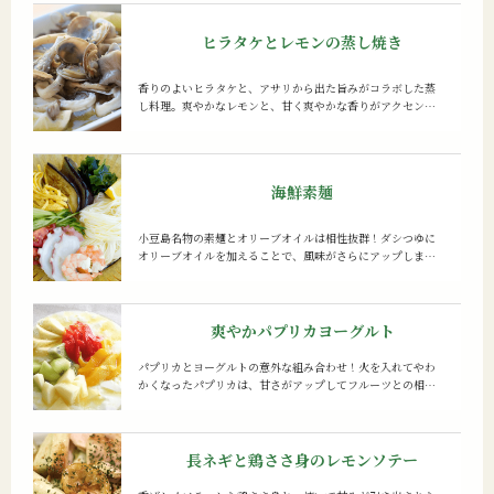
す。
ヒラタケと
レモンの蒸し焼き
香りのよいヒラタケと、アサリから出た旨みがコラボした蒸
し料理。爽やかなレモンと、甘く爽やかな香りがアクセント
のオリーブオイルが決め手です。ニンニクの風味が食欲をそ
そる、ワインにもぴったりのレシピ。
海鮮素麺
小豆島名物の素麺とオリーブオイルは相性抜群！ダシつゆに
オリーブオイルを加えることで、風味がさらにアップしま
す。冷水でしっかりシメた素麺と夏野菜、そして海鮮をたっ
ぷりのせた、暑い夏にぴったりの一品です。
爽やかパプリカ
ヨーグルト
パプリカとヨーグルトの意外な組み合わせ！火を入れてやわ
かくなったパプリカは、甘さがアップしてフルーツとの相性
がぴったりです。オリーブオイルとはちみつを合わせたソー
スでまろやかな甘みをプラスしましょう。
長ネギと鶏ささ身の
レモンソテー