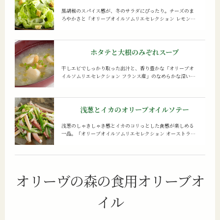
黒胡椒のスパイス感が、冬のサラダにぴったり。チーズのま
ろやかさと「オリーブオイルソムリエセレクション レモンオ
リーブオイル」のさわやかなレモンの香りがベストマッチで
す。
ホタテと大根の
みぞれスープ
干しエビでしっかり取った出汁と、香り豊かな「オリーブオ
イルソムリエセレクション フランス産」のなめらかな深い味
わいが相性抜群。大根のスープは身体を芯から温めます。
浅葱とイカの
オリーブオイルソテー
浅葱のしゃきしゃき感とイカのコリっとした食感が楽しめる
一品。「オリーブオイルソムリエセレクション オーストラリ
ア産」の辛みがアクセントです。
オリーヴの森の食用オリーブオ
イル