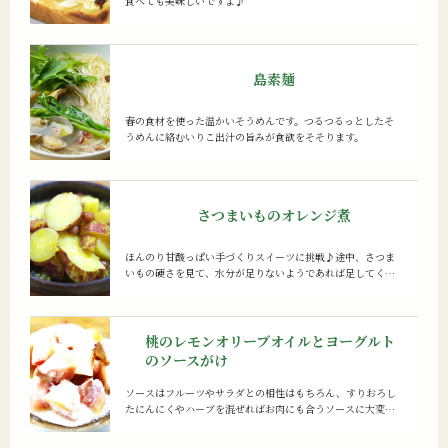
食べても美味しいですよ♪
島素麺
春の食材を使った温かいそうめんです。つるつるっとしたそ
うめんに絡むいりこ出汁の旨みが食欲をそそります。
さつまいものオレンジ煮
ほんのり甘酸っぱい手づくりスイーツに挑戦♪途中、さつま
いもの硬さを見て、水分が足りないようであれば足してくだ
さい。
桃のレモンオリーブオイルとヨーグルト
のソースがけ
ソースはフルーツやサラダとの相性はもちろん、すりおろし
たにんにくやハーブを混ぜればお肉にも合うソースに大変
身！