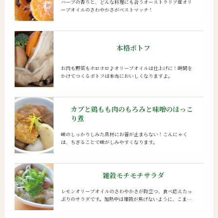
ハーブの香りと、どんな料理にも合うオーストラリア産オリ
ーブオイルのさわやかさがベストマッチ！
本格ポトフ
お肉も野菜もホロホロ♪オリーブオイルは仕上げに！時間を
かけてつくるポトフは本当においしくなりますよ。
カブと鶏もも肉のもろみと味噌のほっこ
り煮
味のしっかりしみた具材にお箸が止まらない！こんにゃく
は、ちぎることで味がしみやすくなります。
雑穀モチモチサラダ
レモンオリーブオイルのさわやかさが際立つ、食べ応えたっ
ぷりのサラダです。加熱中は雑穀が焦げないように、こまめ
にかき混ぜるのがモチモチに仕上げるコツ！