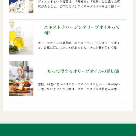
ダイエットという言葉は、「痩せる」「減量」とは違った意
味があること、ご存知ですか？オリーブオイルをよく使う料
理といえば、「地中海料理」。そんな地中海料理を食べて健
康を維持しようというのが「地中海式ダイエット」です。
エキストラバージンオリーブオイルって
何?
オリーブオイルの最高峰、エキストラバージンオリーブオイ
ル。言葉は耳にしたことがあっても、その定義を正しく理解
されている方は少ないかもしれません。オリーブオイルの種
類や階級、品質の見極め方とともに、エキストラバージンオ
リーブオイルについて解説します。
知って得するオリーブオイルの豆知識
普段、料理に使うにはオリーブオイルは少しハードルが高い
と思っていませんか？実は、オリーブオイルは皆さんが思っ
ている以上に気軽に使えるオイルです。人に教えたくなる、
オリーブ情報満載です。