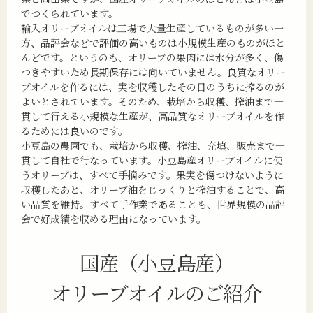
でつくられています。
輸入オリーブオイルは工場で大量生産しているものが多い一
方、品評会などで評価の高いものは小規模生産のものがほと
んどです。というのも、オリーブの果肉には水分が多く、傷
つきやすいため長期保存には向いていません。良質なオリー
ブオイルを作るには、実を収穫したその日のうちに搾るのが
よいとされています。そのため、栽培から収穫、搾油まで一
貫して行える小規模な生産が、高品質なオリーブオイルを作
るためには良いのです。
小豆島の農園でも、栽培から収穫、搾油、充填、販売まで一
貫して自社で行なっています。小豆島産オリーブオイルに使
うオリーブは、すべて手摘みです。果実を傷つけないように
収穫したあと、オリーブ油をじっくりと搾油することで、高
い品質を維持。すべて手作業であることも、世界規模の品評
会で好成績を収める理由になっています。
国産（小豆島産）
オリーブオイルのご紹介