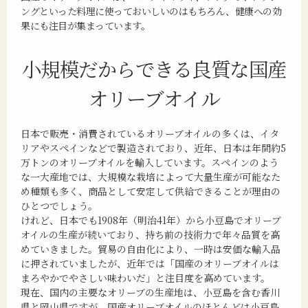
ングといった料理に使っておいしいのはもちろん、健康への効
果にも注目が集まっています。
小規模だからできる
良質な国産
オリーブオイル
日本で販売・消費されているオリーブオイルの多くは、イタ
リアやスペインなどで製造されており、近年、日本は年間約5
万トンのオリーブオイルを輸入しています。スペインのよう
な一大産地では、大規模な栽培によって大量生産が可能なた
め種類も多く、商品として安定して供給できることが理由の
ひとつでしょう。
けれど、日本でも1908年（明治41年）から小豆島でオリーブ
オイルの生産が続いており、持ち前の技術力で年々品質を高
めていきました。貿易の自由化により、一時は安価な輸入品
に押されていましたが、近年では「国産のオリーブオイルは
まろやかでやさしい味わいだ」と注目度を高めています。
現在、国内の主要なオリーブの生産地は、小豆島を含む香川
県と岡山県ですが、国産オリーブオイルのほとんどは小豆島