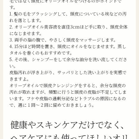
毛ではなく頭皮にオリーブオイルをつけるのがポイントで
す。
1. 髪の毛をブラッシングして、頭皮についている埃などの汚
れを落とします。
2. オリーブオイル美容液を直径3cmほど手に取り、頭皮全体
になじませます。
3. 両手の指の腹で、やさしく頭皮をマッサージします。
4. 15分ほど時間を置き、頭皮にオイルをなじませます。蒸し
タオルを巻くのもおすすめです。
5. その後、シャンプーをして余分な油分を洗い流してくださ
い。
皮脂汚れが浮き上がり、サッパリとした洗い上がりを実感で
きますよ。
オリーブオイルで頭皮クレンジングをすると、余分な頭皮の
汚れが取れますが、頻繁に行うと頭皮の皮脂が不足してしま
います。フケや皮脂の過剰分泌などトラブルの原因になるの
で、週に１回〜２回に留めておきましょう。
健康やスキンケアだけでなく、
ヘアケアにも使ってほしいオリ