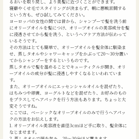
るおいを取り戻し、より美髪に近づくことができます。
寝癖やくせ毛でスタイリングが決まらず、朝に悪戦苦闘する
という方も、ぜひ試してみてください。
ヨーロッパの女性の間では昔から、シャンプーで髪を洗う前
にオリーブオイルを髪につけ、オリーブオイルの美容成分を髪
に浸透させてから髪を洗う、というヘアケア方法が伝わって
いるそうです。
その方法はとても簡単で、オリーブオイルを髪全体に馴染ま
せ、蒸しタオルやシャワーキャップをかぶって20～30分置い
てからシャンプーをするというものです。
蒸しタオルで髪を温めることでキューティクルが開き、オリ
ーブオイルの成分が髪に浸透しやすくなるといわれていま
す。
また、オリーブオイルにエッセンシャルオイルを混ぜたり、
はちみつや卵黄、ヨーグルトなどを混ぜたり、お好みのもの
をプラスしてヘアパックを行う方法もあります。ちょっと大
変そうですね。
ここでは、ベーシックなオリーブオイルのみで行うヘアパッ
クの方法をお伝えします。
1. オリーブオイル美容液を直径3cmほど手に取り、髪全体に
なじませます。
2. 蒸しタオルで頭を包み、20～30分ほど置きます。