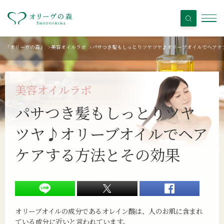
「オリーヴの森」
>
美容オイルラボ
>
パサつき髪もしっとりツヤツヤ♪オリーブオイルでヘアケ
美容オイルラボ
パサつき髪もしっとりツヤ
ツヤ♪
オリーブオイルで
ヘア
ケアする方法とその効果
オリーブオイルの成分であるオレイン酸は、人のお肌に含まれ
ている成分に近いと言われています。