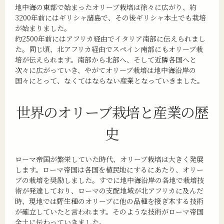
地中海の東部で始まったオリーブ栽培は徐々に広がり、約
3200年前にはギリシャ諸島で、その後ギリシャ本土でも栽培
が始まりました。
約2500年前にはアフリカ経由でイタリア南部に伝えられまし
た。同じ頃、北アフリカ経由でスペイン南部にもオリーブ栽
培が伝えられます。南部から北部へ、そして近隣各国へと
次々に広がっていき、やがてオリーブ栽培は地中海沿岸の
国々にとって、なくてはならない産業となっていきました。
世界のオリーブ栽培と産業の歴
史
ローマ帝国が繁栄していた時代、オリーブ栽培は大きく発展
します。ローマ帝国は各国を植民地にするにあたり、オリー
ブの栽培を奨励しました。すでに地中海沿岸の各地で栽培技
術が発達しており、ローマの支配地域が北アフリカに及んだ
時、現地では野生種のオリーブに他の品種を接ぎ木する技術
が確立していたと言われます。そのような技術がローマ帝国
全土に伝わっていきました。