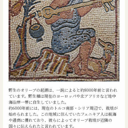
野生のオリーブの起源は、一説によると約8000年前と言われ
ています。野生種は現在のヨーロッパや北アフリカなど地中
海沿岸一帯に自生していました。
約6000年前には、現在のトルコ南部・シリア周辺で、栽培が
始められました。この地域に住んでいたフェニキア人は航海
や通商に優れており、彼らによってオリーブ栽培が近隣の
国々に伝えられたと言われています。