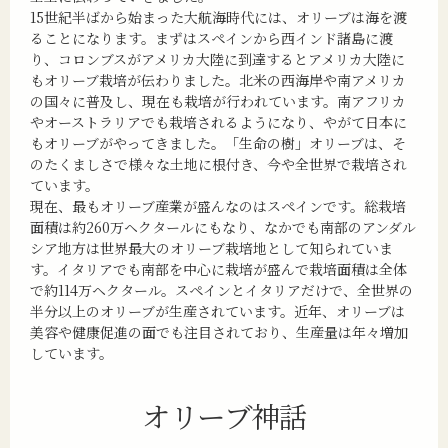
15世紀半ばから始まった大航海時代には、オリーブは海を渡
ることになります。まずはスペインから西インド諸島に渡
り、コロンブスがアメリカ大陸に到達するとアメリカ大陸に
もオリーブ栽培が伝わりました。北米の西海岸や南アメリカ
の国々に普及し、現在も栽培が行われています。南アフリカ
やオーストラリアでも栽培されるようになり、やがて日本に
もオリーブがやってきました。「生命の樹」オリーブは、そ
のたくましさで様々な土地に根付き、今や全世界で栽培され
ています。
現在、最もオリーブ産業が盛んなのはスペインです。総栽培
面積は約260万ヘクタールにもなり、なかでも南部のアンダル
シア地方は世界最大のオリーブ栽培地として知られていま
す。イタリアでも南部を中心に栽培が盛んで栽培面積は全体
で約114万ヘクタール。スペインとイタリアだけで、全世界の
半分以上のオリーブが生産されています。近年、オリーブは
美容や健康促進の面でも注目されており、生産量は年々増加
しています。
オリーブ神話