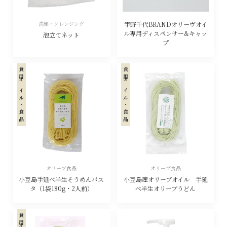
洗顔・クレンジング
宇野千代BRANDオリーヴオイ
ル専用ディスペンサー&キャッ
泡立てネット
プ
食用オイル・食品
食用オイル・食品
オリーブ食品
オリーブ食品
小豆島手延べ半生そうめんパス
小豆島産オリーブオイル 手延
タ（1袋180g・2人前）
べ半生オリーブうどん