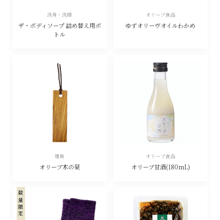
洗身・洗顔
オリーブ食品
ザ・ボディソープ 詰め替え用ボ
ゆずオリーヴオイルわかめ
トル
雑貨
オリーブ食品
オリーブ木の栞
オリーブ甘酒(180mL)
数量限定