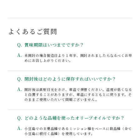
よくあるご質問
Q
賞味期限はいつまでですか？
A
未開封の場合製造日より１年半、開封されましたらなるべくお早
めにお召し上がりください。
Q
開封後はどのように保存すればいいですか？
A
開封後は直射日光をさけ、常温で保管ください。温度が低くなる
と白濁することがありますが、常温にするともとに戻ります。そ
のままご使用いただいて問題ございません。
Q
どのような品種を使ったオリーブオイルですか？
A
小豆島での主要品種であるミッション種をベースに数品種（全て
小豆島に根付く品種）を使用しています。