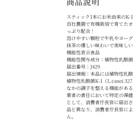
商品説明
スティック1本にお米由来のK-1
自社農園で有機栽培で育てたオ
っぷり配合！
溶けやすい顆粒で牛乳やヨーグ
抹茶の優しい味わいで美味し
機能性表示食品
機能性関与成分：植物性乳酸菌K-1
届出番号：J429
届出情報：本品には植物性乳酸菌K-
植物性乳酸菌K-1（L.casei
なかの調子を整える機能がある
業者の責任において特定の保健
として、消費者庁長官に届出さ
品と異なり、消費者庁長官によ
ん。