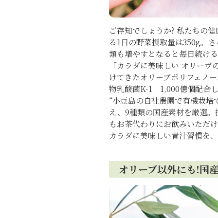
ご存知でしょうか? 私たち
る1日の野菜摂取量は350g。
類も増やすとなると毎日続ける
「カラダに美味しい オリーヴの
けてきたオリーブポリフェノ
物乳酸菌K-1 1,000億個配合
“小豆島の自社農園で有機栽培で
え、9種類の国産素材を厳選。抹
もお茶代わりにお飲みいただ
カラダに美味しい青汁習慣を、
オリーブ以外にも!国