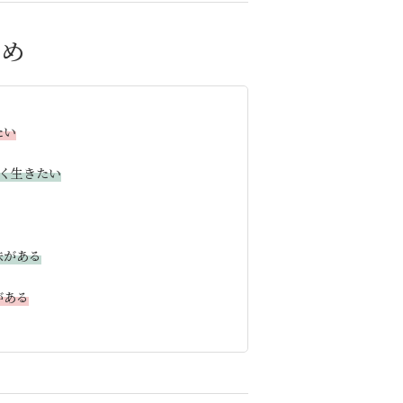
すめ
たい
しく生きたい
味がある
がある